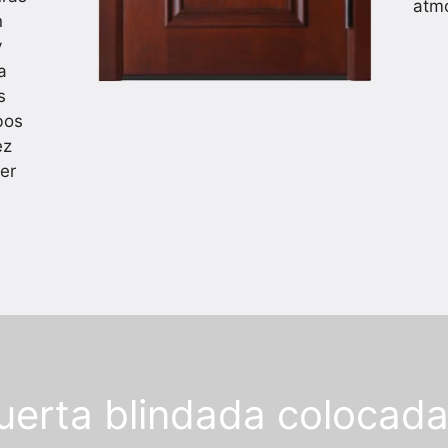
atmo
n
y
a
s
bos
ez
ier
puerta blindada colocad