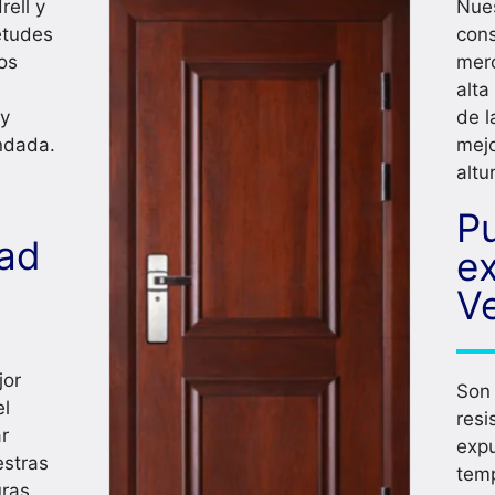
rell y
Nues
etudes
cons
os
mer
alta
 y
de l
indada.
mejo
altu
P
dad
ex
Ve
jor
Son
el
resi
r
exp
estras
tem
uras