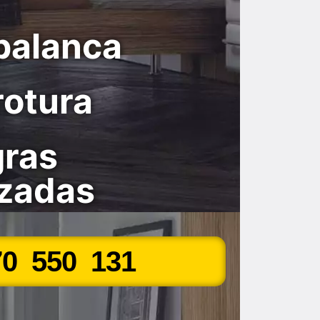
palanca
rotura
gras
rzadas
70 550 131