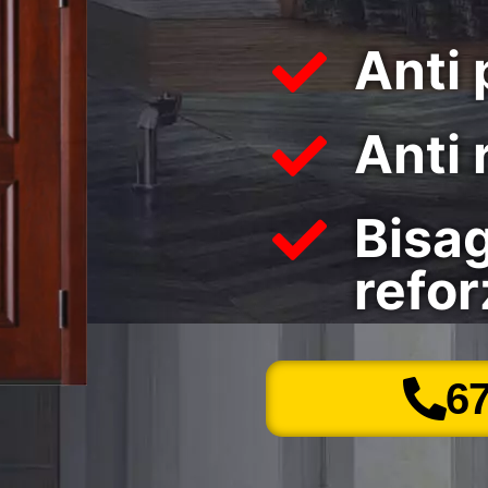
Anti 
Anti 
Bisa
refo
6