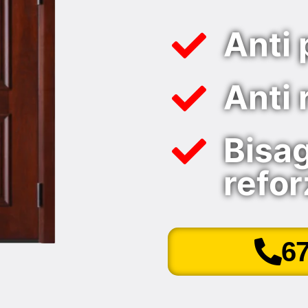
Anti 
Anti 
Bisa
refo
6