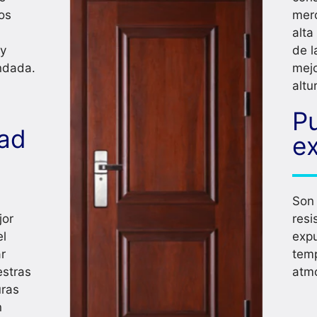
os
mer
alta
 y
de l
indada.
mejo
altu
P
dad
ex
Son
resi
jor
exp
el
tem
r
atmo
estras
uras
n