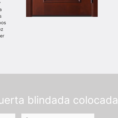
y
a
s
bos
ez
ier
puerta blindada colocad