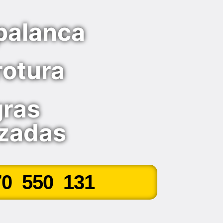
palanca
rotura
gras
rzadas
70 550 131